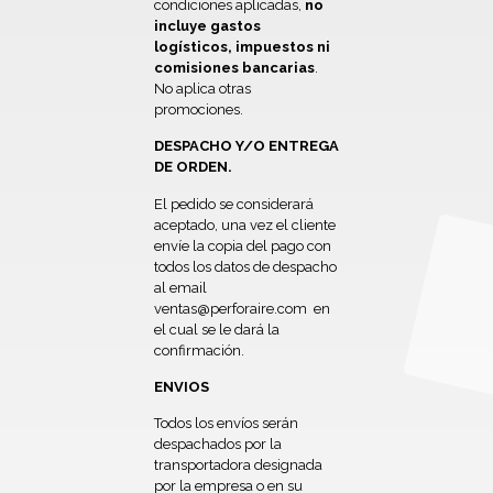
condiciones aplicadas,
no
incluye gastos
logísticos, impuestos ni
comisiones bancarias
.
No aplica otras
promociones.
DESPACHO Y/O ENTREGA
DE ORDEN.
El pedido se considerará
aceptado, una vez el cliente
envíe la copia del pago con
todos los datos de despacho
al email
ventas@perforaire.com en
el cual se le dará la
confirmación.
ENVIOS
Todos los envíos serán
despachados por la
transportadora designada
por la empresa o en su