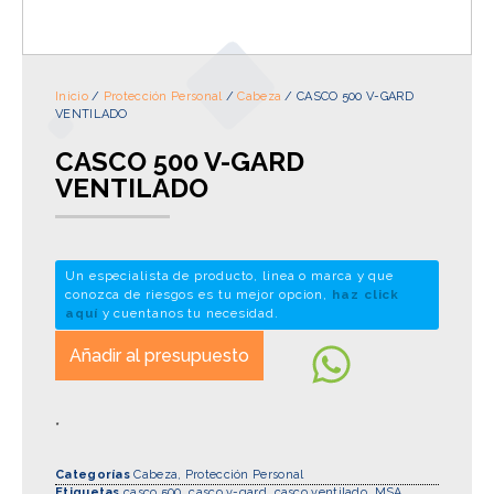
Inicio
/
Protección Personal
/
Cabeza
/ CASCO 500 V-GARD
VENTILADO
CASCO 500 V-GARD
VENTILADO
Un especialista de producto, linea o marca y que
conozca de riesgos es tu mejor opcion,
haz click
aquí
y cuentanos tu necesidad.
Añadir al presupuesto
*
Categorías
Cabeza
,
Protección Personal
Etiquetas
casco 500
,
casco v-gard
,
casco ventilado
,
MSA