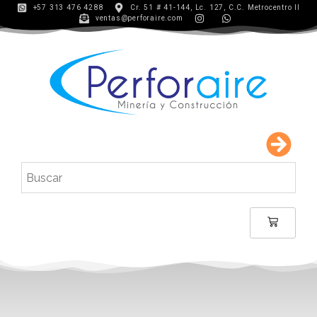
+57 313 476 4288
Cr. 51 # 41-144, Lc. 127, C.C. Metrocentro II
ventas@perforaire.com