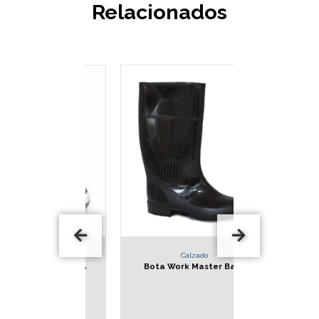
Relacionados
zado
Calzado
Ca
R BLUE BATA
Bota Work Master Bata
Bota Expo