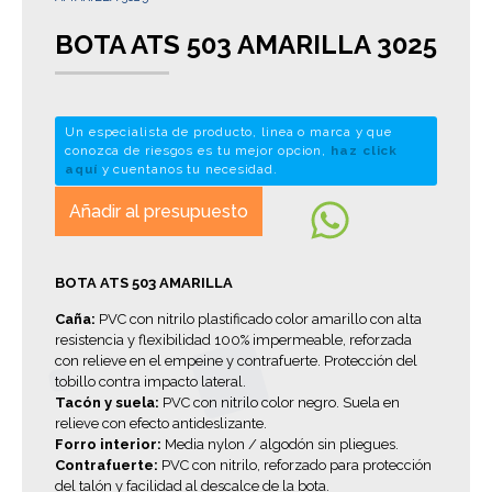
BOTA ATS 503 AMARILLA 3025
Un especialista de producto, linea o marca y que
conozca de riesgos es tu mejor opcion,
haz click
aquí
y cuentanos tu necesidad.
Añadir al presupuesto
BOTA ATS 503 AMARILLA
Caña:
PVC con nitrilo plastificado color amarillo con alta
resistencia y flexibilidad 100% impermeable, reforzada
con relieve en el empeine y contrafuerte. Protección del
tobillo contra impacto lateral.
Tacón y suela:
PVC con nitrilo color negro. Suela en
relieve con efecto antideslizante.
Forro interior:
Media nylon / algodón sin pliegues.
Contrafuerte:
PVC con nitrilo, reforzado para protección
del talón y facilidad al descalce de la bota.