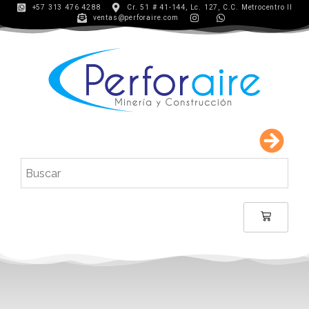
+57 313 476 4288
Cr. 51 # 41-144, Lc. 127, C.C. Metrocentro II
ventas@perforaire.com