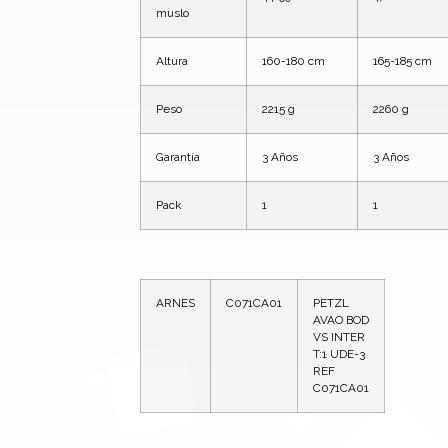
muslo
Altura
160-180 cm
165-185 cm
Peso
2215 g
2260 g
Garantía
3 Años
3 Años
Pack
1
1
ARNES
C071CA01
PETZL
AVAO BOD
VS INTER
T:1 UDE-3
REF
C071CA01