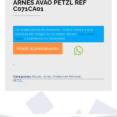
ARNES AVAO PETZL REF
C071CA01
Un especialista de producto, linea o marca y que
conozca de riesgos es tu mejor opcion,
haz click
aquí
y cuentanos tu necesidad.
Añadir al presupuesto
*
Categorías
Alturas
,
Arnés
,
Protección Personal
PETZL