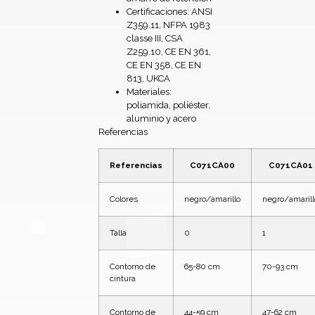
Certificaciones: ANSI
Z359.11, NFPA 1983
classe III, CSA
Z259.10, CE EN 361,
CE EN 358, CE EN
813, UKCA
Materiales:
poliamida, poliéster,
aluminio y acero
Referencias
Referencias
C071CA00
C071CA01
Colores
negro/amarillo
negro/amarill
Talla
0
1
Contorno de
65-80 cm
70-93 cm
cintura
Contorno de
44-59 cm
47-62 cm