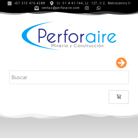
+57 313 476 4288
Cr. 51 # 41-144, Lc. 127, C.C. Metrocentro II
ventas@perforaire.com