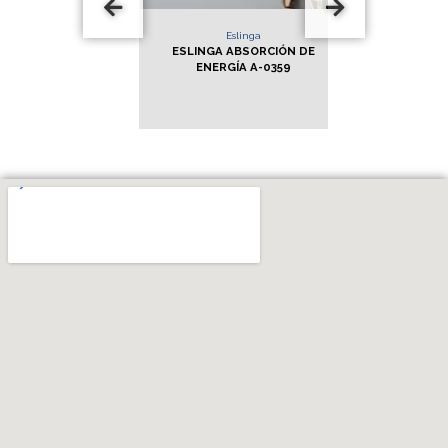
nga
Eslinga
Es
EN Y DE
ESLINGA ABSORCIÓN DE
ESLING
 REGULABLE
ENERGÍA A-0359
POSICION
REGULABLE