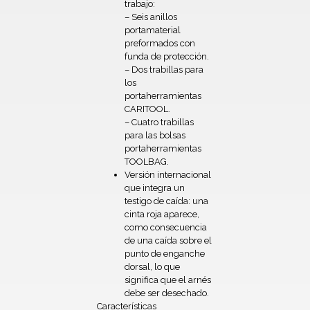
trabajo:
– Seis anillos
portamaterial
preformados con
funda de protección.
– Dos trabillas para
los
portaherramientas
CARITOOL.
– Cuatro trabillas
para las bolsas
portaherramientas
TOOLBAG.
Versión internacional
que integra un
testigo de caída: una
cinta roja aparece,
como consecuencia
de una caída sobre el
punto de enganche
dorsal, lo que
significa que el arnés
debe ser desechado.
Características