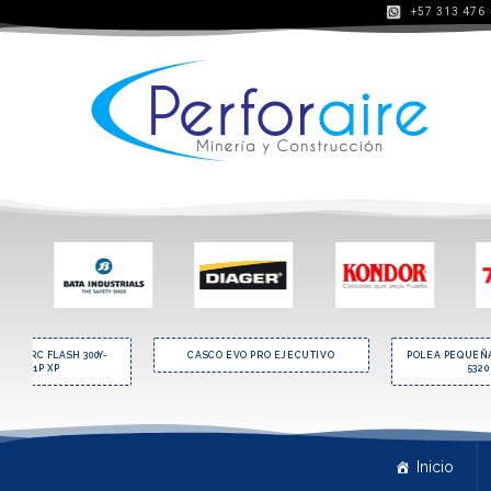
+57 313 476
PO Y ARC FLASH 300Y-
CASCO EVO PRO EJECUTIVO
POLEA PEQUEÑA
RC-2G1P XP
5320
Inicio