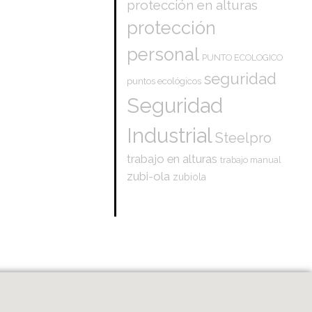
protección en alturas
protección
personal
PUNTO ECOLOGICO
seguridad
puntos ecológicos
Seguridad
Industrial
Steelpro
trabajo en alturas
trabajo manual
zubi-ola
zubiola