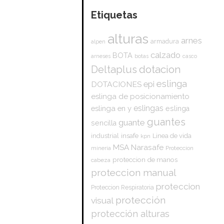
Etiquetas
alturas
arnes
armadura
alpen
calzado
BOTA
arneses
botas
casco
dotacion
Deltaplus
eslinga
epi
DOTACIONES
eslinga de posicionamiento
eslingas
eslinga en y
eslinga
guantes
guante
sencilla
insafe
industrial
Linea de vida
kpn
Narasafe
MSA
mineria
Proteccion
proteccion de manos
cabeza
proteccion manual
proteccion
Proteccion Respiratoria
protección
visual
protección alturas