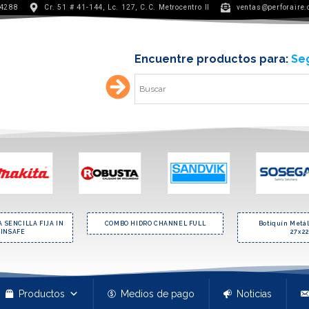
 4288
Cr. 51 # 41-144, Lc. 127, C.C. Metrocentro II
ventas@perforaire
Encuentre productos para:
Min
 SENCILLA FIJA IN
COMBO HIDRO CHANNEL FULL
Botiquín Metá
 INSAFE
27x22
Productos
Medios de pago
Noticias