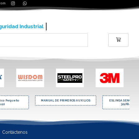
.com
ería y contrucción
lico Pequeño
MANUAL DE PRIMEROS AUXILIOS
ESLINGA SENCILLA
x10
301PR-DIE-2
Contáctenos