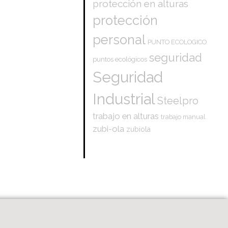
protección en alturas
protección
personal
PUNTO ECOLOGICO
seguridad
puntos ecológicos
Seguridad
Industrial
Steelpro
trabajo en alturas
trabajo manual
zubi-ola
zubiola