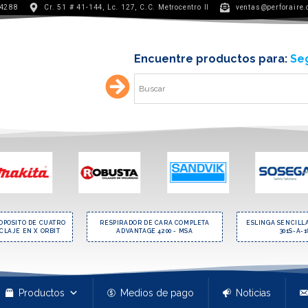
 4288
Cr. 51 # 41-144, Lc. 127, C.C. Metrocentro II
ventas@perforaire
Encuentre productos para:
Min
OPOSITO DE CUATRO
RESPIRADOR DE CARA COMPLETA
ESLINGA SENCILL
CLAJE EN X ORBIT
ADVANTAGE 4200 - MSA
301S-A-1
Productos
Medios de pago
Noticias