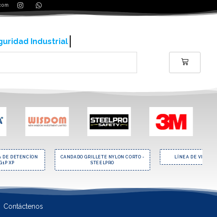
.com
ería y contrucción
A DE DETENCÍON
CANDADO GRILLETE NYLON CORTO -
LÍNEA DE VIDA V
G1P XP
STEELPRO
Contáctenos