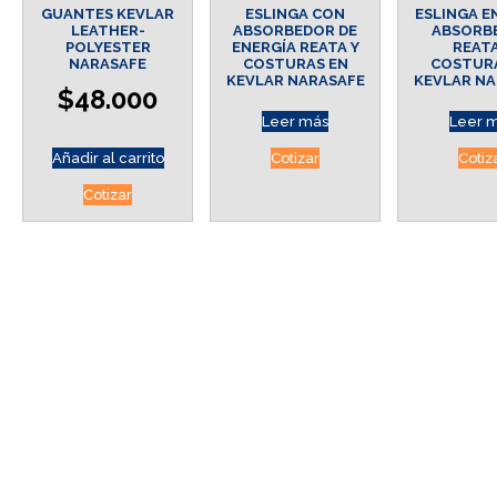
GUANTES KEVLAR
ESLINGA CON
ESLINGA E
LEATHER-
ABSORBEDOR DE
ABSORB
POLYESTER
ENERGÍA REATA Y
REATA
NARASAFE
COSTURAS EN
COSTUR
KEVLAR NARASAFE
KEVLAR NA
$
48.000
Leer más
Leer 
Añadir al carrito
Cotizar
Cotiz
Cotizar