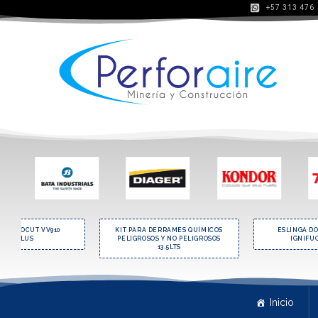
+57 313 476
EOS NOCUT VV910
KIT PARA DERRAMES QUÍMICOS
ESLINGA D
DELTAPLUS
PELIGROSOS Y NO PELIGROSOS
IGNIFUG
13.5LTS
Inicio