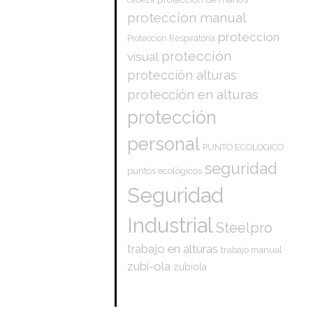
proteccion manual
proteccion
Proteccion Respiratoria
protección
visual
protección alturas
protección en alturas
protección
personal
PUNTO ECOLOGICO
seguridad
puntos ecológicos
Seguridad
Industrial
Steelpro
trabajo en alturas
trabajo manual
zubi-ola
zubiola