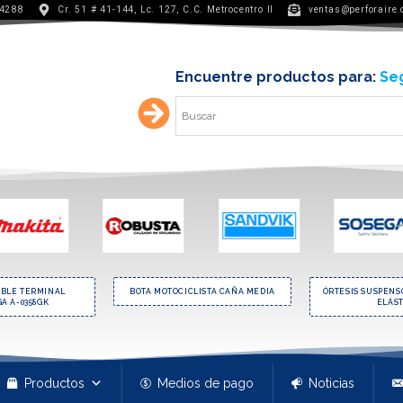
 4288
Cr. 51 # 41-144, Lc. 127, C.C. Metrocentro II
ventas@perforaire
Encuentre productos para:
Seg
OBLE TERMINAL
BOTA MOTOCICLISTA CAÑA MEDIA
ÓRTESIS SUSPENS
A A-0358GK
ELÁS
Productos
Medios de pago
Noticias