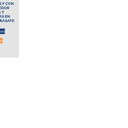
N Y CON
EDOR
 Y
AS EN
RASAFE
más
ar