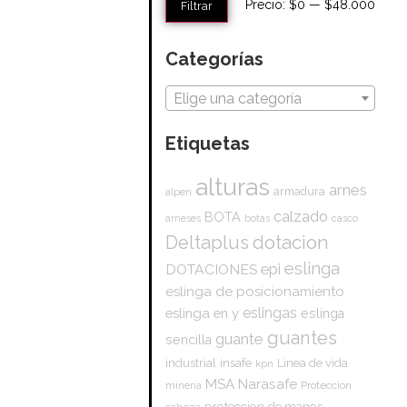
Precio:
$0
—
$48.000
Filtrar
Categorías
Elige una categoría
Etiquetas
alturas
arnes
armadura
alpen
calzado
BOTA
arneses
botas
casco
dotacion
Deltaplus
eslinga
epi
DOTACIONES
eslinga de posicionamiento
eslingas
eslinga en y
eslinga
guantes
guante
sencilla
insafe
industrial
Linea de vida
kpn
Narasafe
MSA
mineria
Proteccion
proteccion de manos
cabeza