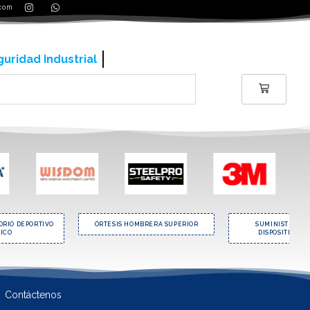
.com
uridad Industrial
ORIO DEPORTIVO
ÓRTESIS HOMBRERA SUPERIOR
SUMINISTROS E
TICO
DISPOSITIVOS 
Contáctenos