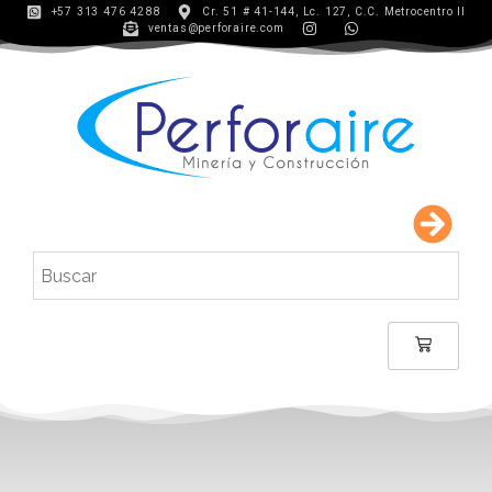
+57 313 476 4288
Cr. 51 # 41-144, Lc. 127, C.C. Metrocentro II
ventas@perforaire.com