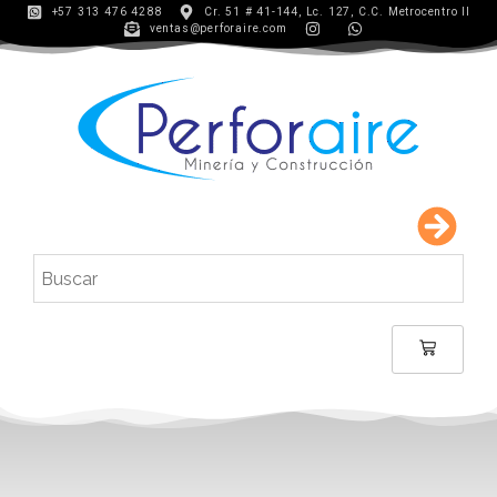
+57 313 476 4288
Cr. 51 # 41-144, Lc. 127, C.C. Metrocentro II
ventas@perforaire.com