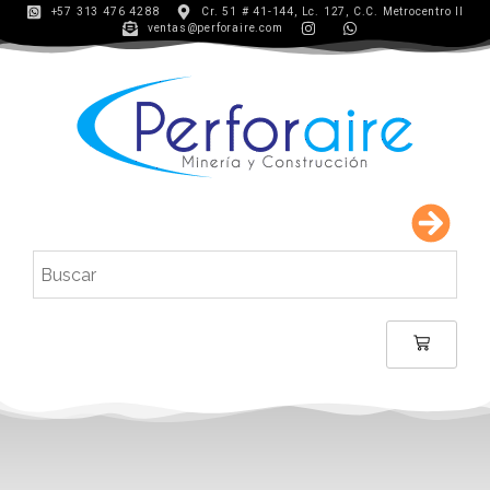
+57 313 476 4288
Cr. 51 # 41-144, Lc. 127, C.C. Metrocentro II
ventas@perforaire.com