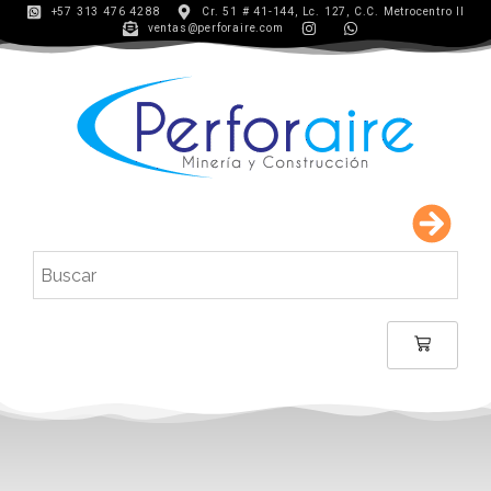
+57 313 476 4288
Cr. 51 # 41-144, Lc. 127, C.C. Metrocentro II
ventas@perforaire.com