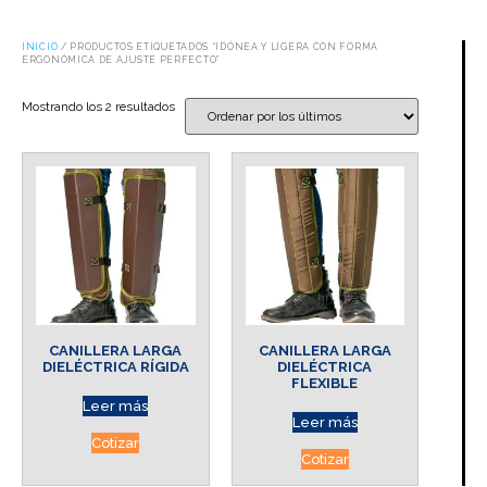
INICIO
/ PRODUCTOS ETIQUETADOS “IDÓNEA Y LIGERA CON FORMA
ERGONÓMICA DE AJUSTE PERFECTO”
Mostrando los 2 resultados
CANILLERA LARGA
CANILLERA LARGA
DIELÉCTRICA RÍGIDA
DIELÉCTRICA
FLEXIBLE
Leer más
Leer más
Cotizar
Cotizar