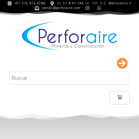
+57 313 476 4288
Cr. 51 # 41-144, Lc. 127, C.C. Metrocentro II
ventas@perforaire.com