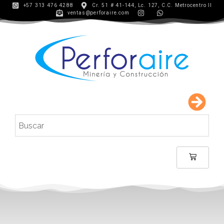
+57 313 476 4288
Cr. 51 # 41-144, Lc. 127, C.C. Metrocentro II
ventas@perforaire.com