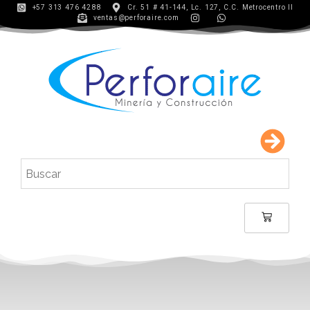
+57 313 476 4288
Cr. 51 # 41-144, Lc. 127, C.C. Metrocentro II
ventas@perforaire.com