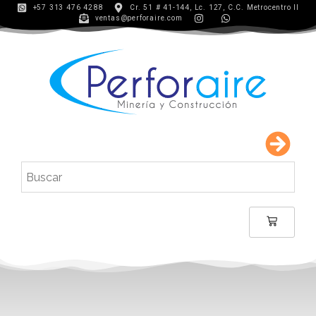
+57 313 476 4288
Cr. 51 # 41-144, Lc. 127, C.C. Metrocentro II
ventas@perforaire.com