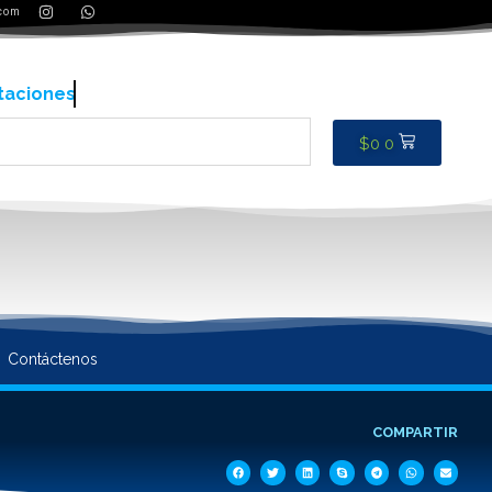
.com
taciones
$
0
0
Contáctenos
COMPARTIR