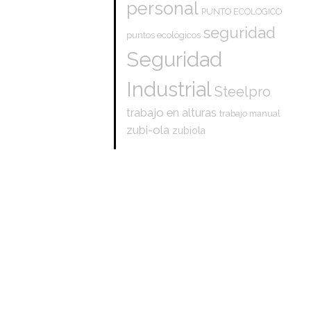
personal
PUNTO ECOLOGICO
seguridad
puntos ecológicos
Seguridad
Industrial
Steelpro
trabajo en alturas
trabajo manual
zubi-ola
zubiola