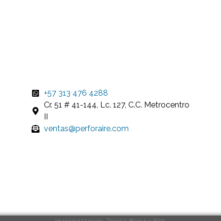
+57 313 476 4288
Cr. 51 # 41-144, Lc. 127, C.C. Metrocentro
II
ventas@perforaire.com
Implementación: Diseño, Marca y Web