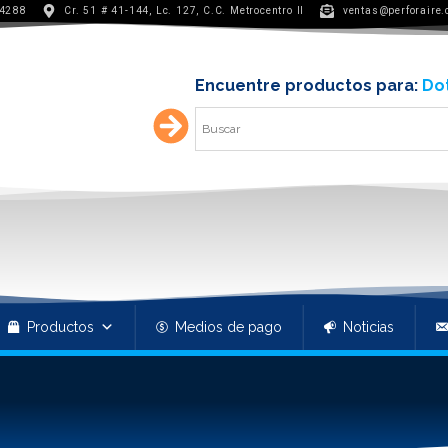
 4288
Cr. 51 # 41-144, Lc. 127, C.C. Metrocentro II
ventas@perforaire
Encuentre productos para:
Do
Productos
Medios de pago
Noticias