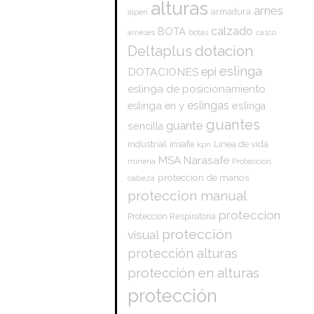
alturas
arnes
armadura
alpen
calzado
BOTA
arneses
botas
casco
dotacion
Deltaplus
eslinga
epi
DOTACIONES
eslinga de posicionamiento
eslingas
eslinga en y
eslinga
guantes
guante
sencilla
insafe
industrial
Linea de vida
kpn
Narasafe
MSA
mineria
Proteccion
proteccion de manos
cabeza
proteccion manual
proteccion
Proteccion Respiratoria
protección
visual
protección alturas
protección en alturas
protección