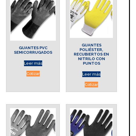
GUANTES
GUANTES PVC
POLIÉSTER,
SEMICORRUGADOS
RECUBIERTOS EN
NITRILO CON
PUNTOS
Leer más
Cotizar
Leer más
Cotizar