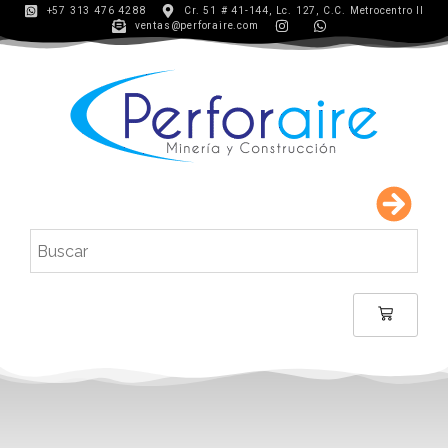
+57 313 476 4288
Cr. 51 # 41-144, Lc. 127, C.C. Metrocentro II
ventas@perforaire.com