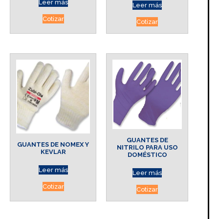
Leer más
Leer más
Cotizar
Cotizar
GUANTES DE
GUANTES DE NOMEX Y
NITRILO PARA USO
KEVLAR
DOMÉSTICO
Leer más
Leer más
Cotizar
Cotizar