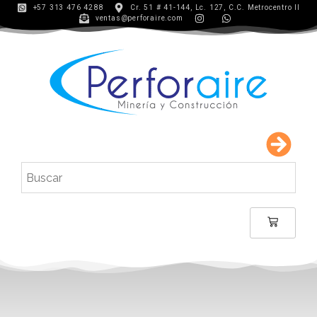
+57 313 476 4288
Cr. 51 # 41-144, Lc. 127, C.C. Metrocentro II
ventas@perforaire.com