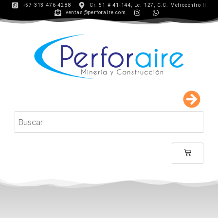
+57 313 476 4288
Cr. 51 # 41-144, Lc. 127, C.C. Metrocentro II
ventas@perforaire.com