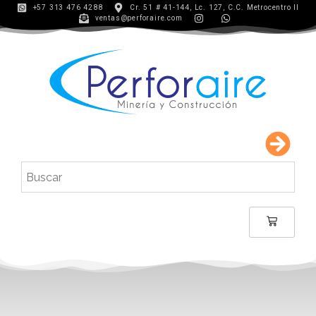
+57 313 476 4288
Cr. 51 # 41-144, Lc. 127, C.C. Metrocentro II
ventas@perforaire.com