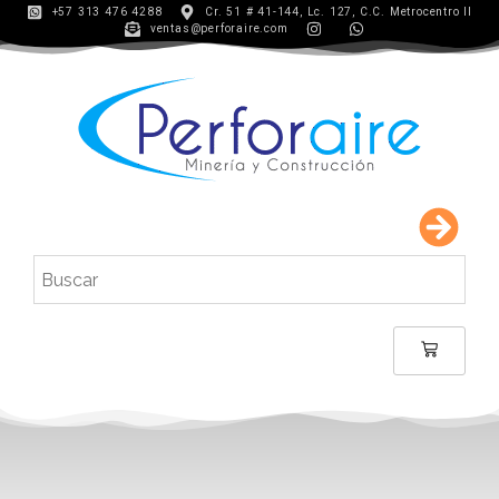
+57 313 476 4288
Cr. 51 # 41-144, Lc. 127, C.C. Metrocentro II
ventas@perforaire.com