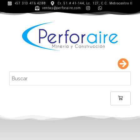
+57 313 476 4288
Cr. 51 # 41-144, Lc. 127, C.C. Metrocentro II
ventas@perforaire.com