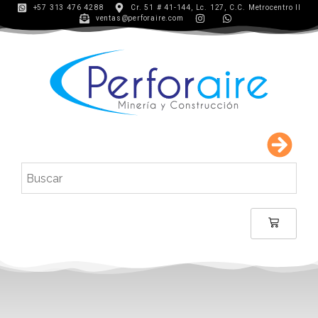
+57 313 476 4288
Cr. 51 # 41-144, Lc. 127, C.C. Metrocentro II
ventas@perforaire.com