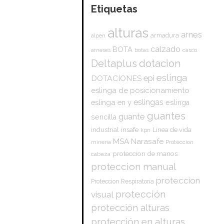
Etiquetas
alturas
arnes
armadura
alpen
calzado
BOTA
arneses
botas
casco
dotacion
Deltaplus
eslinga
epi
DOTACIONES
eslinga de posicionamiento
eslingas
eslinga en y
eslinga
guantes
guante
sencilla
insafe
industrial
Linea de vida
kpn
Narasafe
MSA
mineria
Proteccion
proteccion de manos
cabeza
proteccion manual
proteccion
Proteccion Respiratoria
protección
visual
protección alturas
protección en alturas