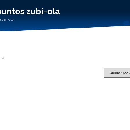
puntos zubi-ola
ZUBI-OLA”
LA”