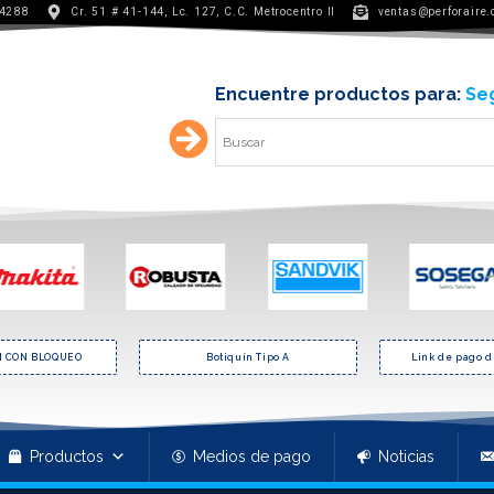
 4288
Cr. 51 # 41-144, Lc. 127, C.C. Metrocentro II
ventas@perforaire
Encuentre productos para:
Min
 CON BLOQUEO
Botiquín Tipo A
Link de pago d
Productos
Medios de pago
Noticias