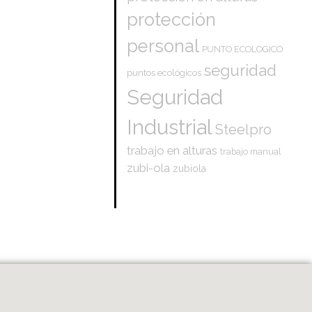
protección
personal
PUNTO ECOLOGICO
seguridad
puntos ecológicos
Seguridad
Industrial
Steelpro
trabajo en alturas
trabajo manual
zubi-ola
zubiola