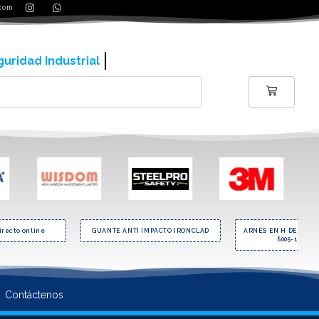
.com
ería y contrucción
irecto online
GUANTE ANTI IMPACTO IRONCLAD
ARNÉS EN H DE CUER
8005-1AL IN
Contáctenos