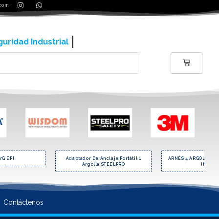
.com
uridad Industrial
07G EPI
Adaptador De Anclaje Portátil 1
ARNÉS 4 ARGOLLAS I
Argolla STEELPRO
INSAFE
Contáctenos