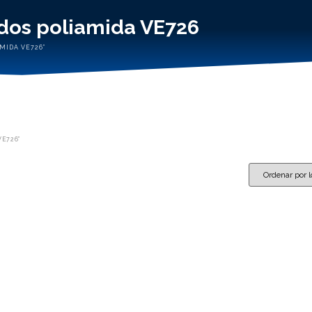
ados poliamida VE726
MIDA VE726”
VE726”