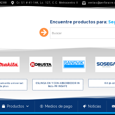
 4288
Cr. 51 # 41-144, Lc. 127, C.C. Metrocentro II
ventas@perforaire
Encuentre productos para:
Seg
vamento universal
ESLINGA EN Y CON ABSORBEDOR IN
Kit 50-1
ta plus
8021-PR INSAFE
Productos
Medios de pago
Noticias