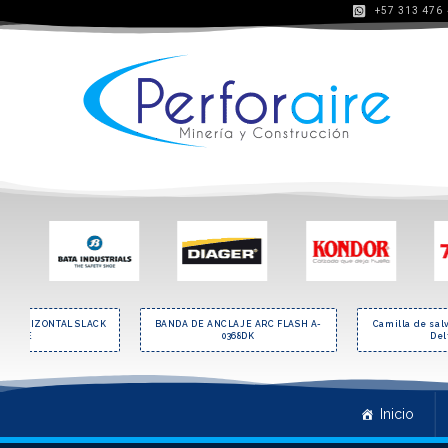
+57 313 476
DA HORIZONTAL SLACK
BANDA DE ANCLAJE ARC FLASH A-
Camilla de sal
LINE
0368DK
Del
Inicio