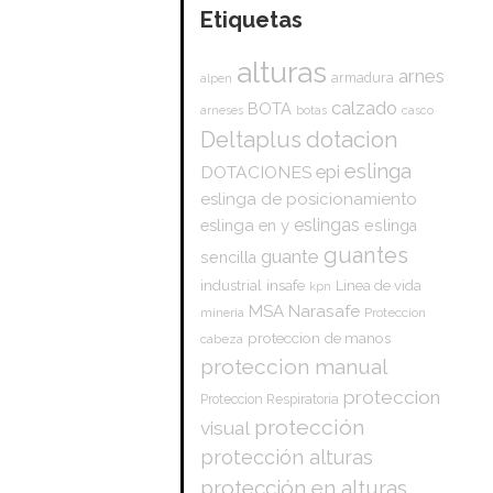
Etiquetas
alturas
arnes
armadura
alpen
calzado
BOTA
arneses
botas
casco
dotacion
Deltaplus
eslinga
epi
DOTACIONES
eslinga de posicionamiento
eslingas
eslinga en y
eslinga
guantes
guante
sencilla
insafe
industrial
Linea de vida
kpn
Narasafe
MSA
mineria
Proteccion
proteccion de manos
cabeza
proteccion manual
proteccion
Proteccion Respiratoria
protección
visual
protección alturas
protección en alturas