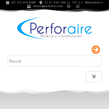
+57 313 476 4288
Cr. 51 # 41-144, Lc. 127, C.C. Metrocentro II
ventas@perforaire.com