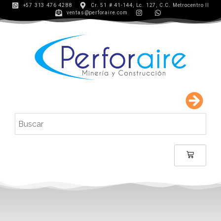
+57 313 476 4288
Cr. 51 # 41-144, Lc. 127, C.C. Metrocentro II
ventas@perforaire.com