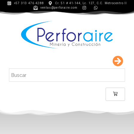
+57 313 476 4288
Cr. 51 # 41-144, Lc. 127, C.C. Metrocentro II
ventas@perforaire.com