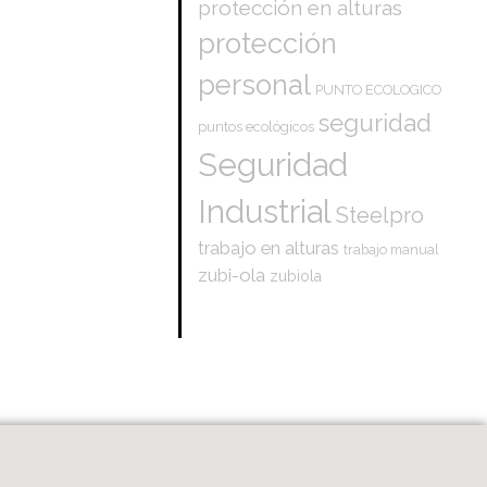
protección en alturas
protección
personal
PUNTO ECOLOGICO
seguridad
puntos ecológicos
Seguridad
Industrial
Steelpro
trabajo en alturas
trabajo manual
zubi-ola
zubiola