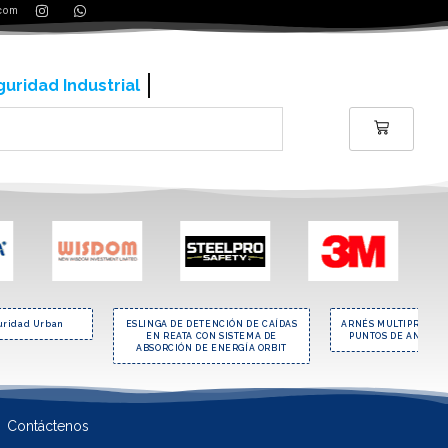
.com
ería y contrucción
uridad Urban
ESLINGA DE DETENCIÓN DE CAÍDAS
ARNÉS MULTIPROPOSI
EN REATA CON SISTEMA DE
PUNTOS DE ANCLAJE
ABSORCIÓN DE ENERGÍA ORBIT
Contáctenos