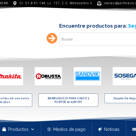
 4288
Cr. 51 # 41-144, Lc. 127, C.C. Metrocentro II
ventas@perforaire
Encuentre productos para:
Min
arillas de uso único
BARBUQUEJO PARA CASCO 3
Zapato De Seg
ta plus
PUNTOS 10-03M EPI
Productos
Medios de pago
Noticias