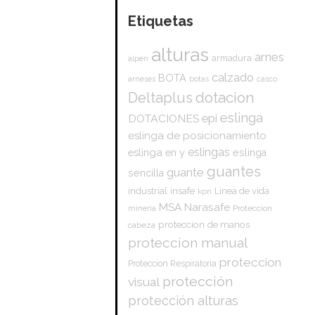
Etiquetas
alturas
arnes
armadura
alpen
calzado
BOTA
arneses
botas
casco
dotacion
Deltaplus
eslinga
epi
DOTACIONES
eslinga de posicionamiento
eslingas
eslinga en y
eslinga
guantes
guante
sencilla
insafe
industrial
Linea de vida
kpn
Narasafe
MSA
mineria
Proteccion
proteccion de manos
cabeza
proteccion manual
proteccion
Proteccion Respiratoria
protección
visual
protección alturas