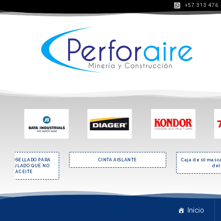
+57 313 476
 TERMOSELLADO PARA
CINTA AISLANTE
Caja de 10 masc
PARTICULADO QUE NO
del
ENGA ACEITE
Inicio