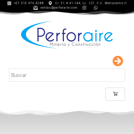
+57 313 476 4288
Cr. 51 # 41-144, Lc. 127, C.C. Metrocentro II
ventas@perforaire.com