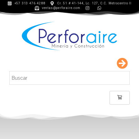
+57 313 476 4288
Cr. 51 # 41-144, Lc. 127, C.C. Metrocentro II
ventas@perforaire.com