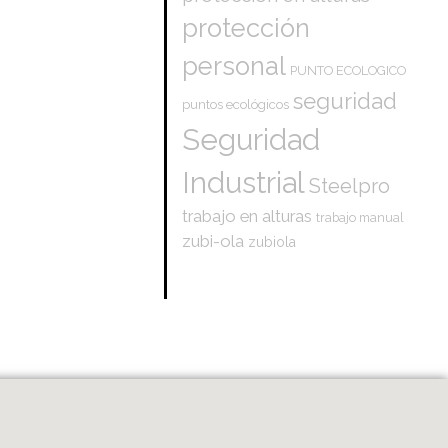
protección
personal
PUNTO ECOLOGICO
seguridad
puntos ecológicos
Seguridad
Industrial
Steelpro
trabajo en alturas
trabajo manual
zubi-ola
zubiola