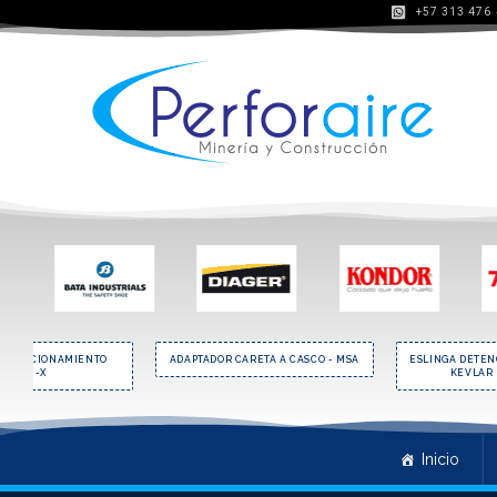
+57 313 476
E POSICIONAMIENTO
ADAPTADOR CARETA A CASCO - MSA
ESLINGA DETEN
CSA45I-X
KEVLAR
Inicio