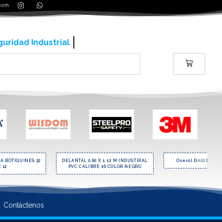
.com
ería y contrucción
A BOTIQUINES 32
DELANTAL 0.80 X 1.12 M INDUSTRIAL
Overol Drill Enter
X 12
PVC CALIBRE 16 COLOR NEGRO
Contáctenos