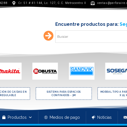
 4288
Cr. 51 # 41-144, Lc. 127, C.C. Metrocentro II
ventas@perforaire
Encuentre productos para:
Min
CIÓN DE CAÍDAS EN
SISTEMA PARA ESPACIOS
MORRAL TIPO A PAR
 REGULABLE
CONFINADOS - 3M
X 25 
Productos
Medios de pago
Noticias