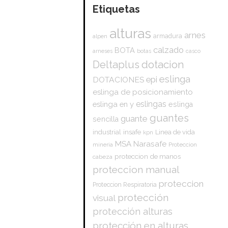
Etiquetas
alturas
arnes
armadura
alpen
calzado
BOTA
arneses
botas
casco
dotacion
Deltaplus
eslinga
epi
DOTACIONES
eslinga de posicionamiento
eslingas
eslinga en y
eslinga
guantes
guante
sencilla
insafe
industrial
Linea de vida
kpn
Narasafe
MSA
mineria
Proteccion
proteccion de manos
cabeza
proteccion manual
proteccion
Proteccion Respiratoria
protección
visual
protección alturas
protección en alturas