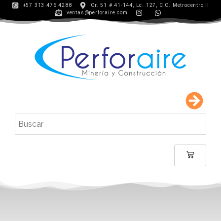
+57 313 476 4288
Cr. 51 # 41-144, Lc. 127, C.C. Metrocentro II
ventas@perforaire.com