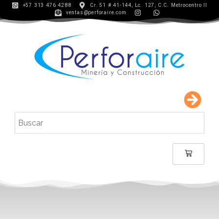
+57 313 476 4288
Cr. 51 # 41-144, Lc. 127, C.C. Metrocentro II
ventas@perforaire.com