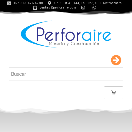
+57 313 476 4288
Cr. 51 # 41-144, Lc. 127, C.C. Metrocentro II
ventas@perforaire.com