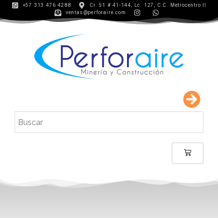
+57 313 476 4288
Cr. 51 # 41-144, Lc. 127, C.C. Metrocentro II
ventas@perforaire.com