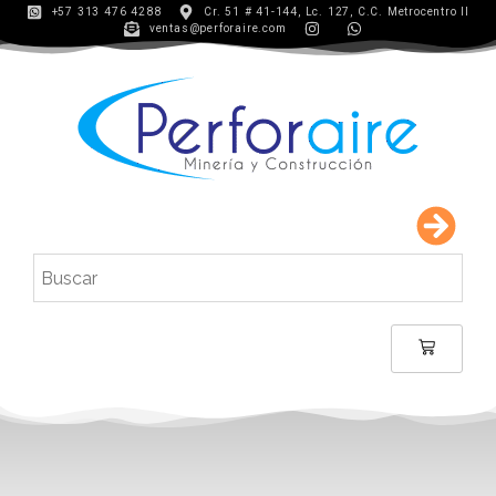
+57 313 476 4288
Cr. 51 # 41-144, Lc. 127, C.C. Metrocentro II
ventas@perforaire.com