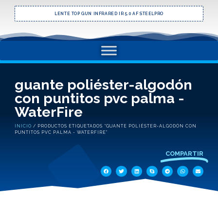
LENTE TOP GUN INFRARED IR 5.0 AF STEELPRO
guante poliéster-algodón
con puntitos pvc palma -
WaterFire
INICIO
/ PRODUCTOS ETIQUETADOS “GUANTE POLIÉSTER-ALGODÓN CON
PUNTITOS PVC PALMA - WATERFIRE”
COMPARTIR