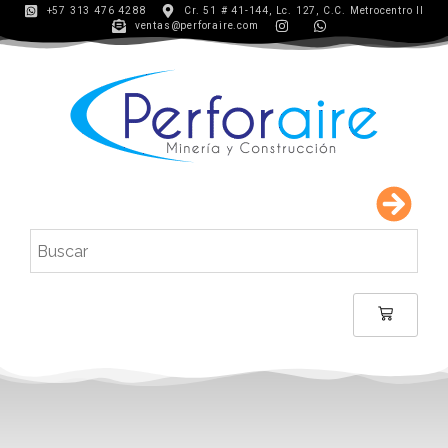
+57 313 476 4288
Cr. 51 # 41-144, Lc. 127, C.C. Metrocentro II
ventas@perforaire.com