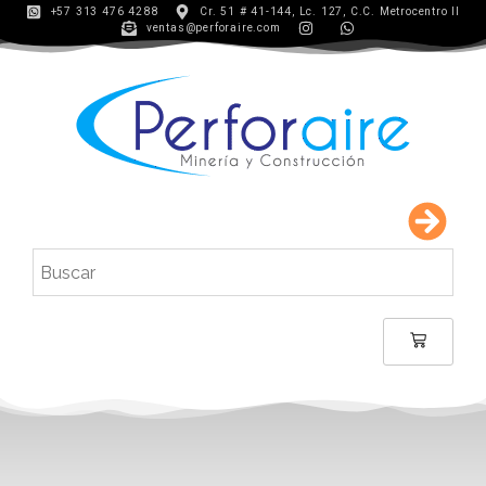
+57 313 476 4288
Cr. 51 # 41-144, Lc. 127, C.C. Metrocentro II
ventas@perforaire.com