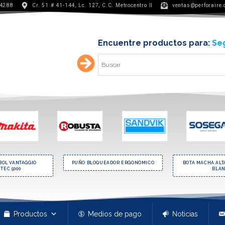
 4288
Cr. 51 # 41-144, Lc. 127, C.C. Metrocentro II
ventas@perforaire
Encuentre productos para:
Min
BOL VANTAGGIO
PUÑO BLOQUEADOR ERGONÓMICO
BOTA MACHA ALTA
TEC 5000
BLA
Productos
Medios de pago
Noticias