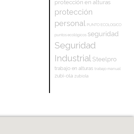
protección en alturas
protección
personal
PUNTO ECOLOGICO
seguridad
puntos ecológicos
Seguridad
Industrial
Steelpro
trabajo en alturas
trabajo manual
zubi-ola
zubiola