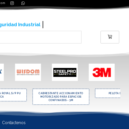
.com
ería y contrucción
 ROYAL S/P PU
CABRESTANTE ACCIONAMIENTO
PELOTA DE RE
NCA
MOTORIZADO PARA ESPACIOS
CONFINADOS - 3M
Contáctenos