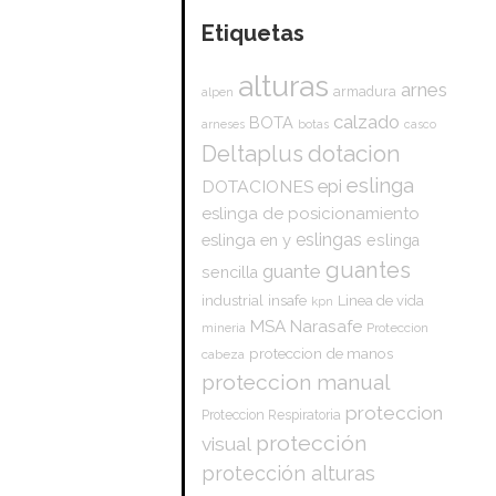
Etiquetas
alturas
arnes
armadura
alpen
calzado
BOTA
arneses
botas
casco
dotacion
Deltaplus
eslinga
epi
DOTACIONES
eslinga de posicionamiento
eslingas
eslinga en y
eslinga
guantes
guante
sencilla
insafe
industrial
Linea de vida
kpn
Narasafe
MSA
mineria
Proteccion
proteccion de manos
cabeza
proteccion manual
proteccion
Proteccion Respiratoria
protección
visual
protección alturas