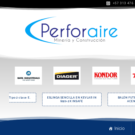
+57 313 476
trico Tipo 2 clase E.
ESLINGA SENCILLA EN KEVLAR IN
BALÓN FUT
8020-2K INSAFE
ACEN
Inicio