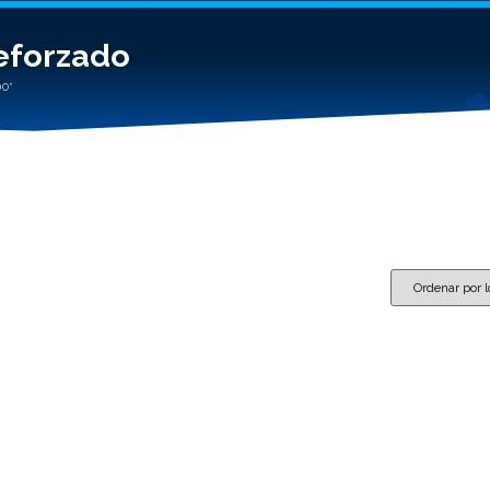
eforzado
DO”