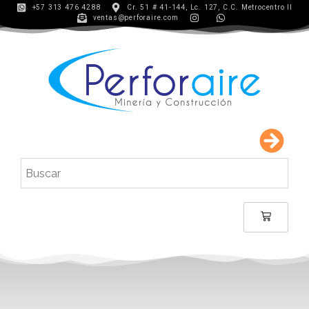
+57 313 476 4288
Cr. 51 # 41-144, Lc. 127, C.C. Metrocentro II
ventas@perforaire.com