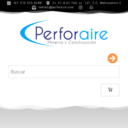
+57 313 476 4288
Cr. 51 # 41-144, Lc. 127, C.C. Metrocentro II
ventas@perforaire.com