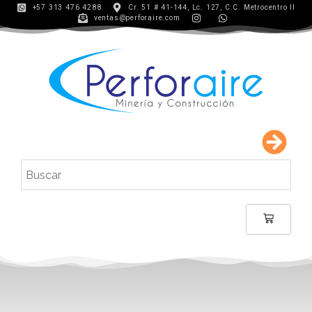
+57 313 476 4288
Cr. 51 # 41-144, Lc. 127, C.C. Metrocentro II
ventas@perforaire.com