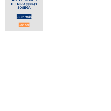
GUANTE POWER
NITRILO 330041
SOSEGA
Leer más
Cotizar