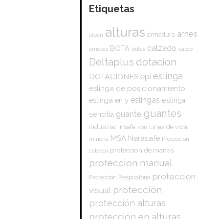
Etiquetas
alturas
arnes
armadura
alpen
calzado
BOTA
arneses
botas
casco
dotacion
Deltaplus
eslinga
epi
DOTACIONES
eslinga de posicionamiento
eslingas
eslinga en y
eslinga
guantes
guante
sencilla
insafe
industrial
Linea de vida
kpn
Narasafe
MSA
mineria
Proteccion
proteccion de manos
cabeza
proteccion manual
proteccion
Proteccion Respiratoria
protección
visual
protección alturas
protección en alturas