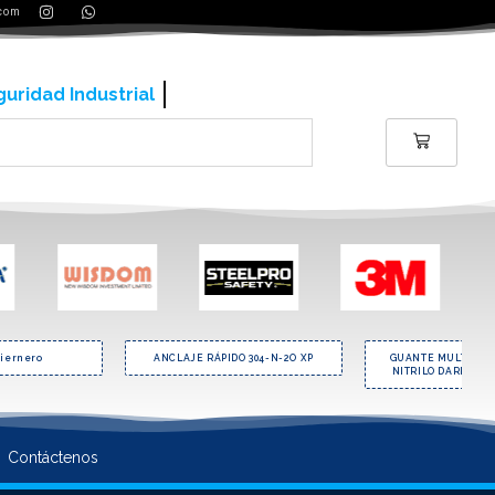
.com
ería y contrucción
iernero
ANCLAJE RÁPIDO 304-N-2O XP
GUANTE MULTIFLEX
NITRILO DARK BLU
Contáctenos