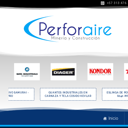
+57 313 476
AUDITIVO SAMURAI -
GUANTES INDUSTRIALES EN
ESLINGA DE PO
STEELPRO
CARNAZA Y TELA COSIDO KEVLAR
8042-M
Inicio