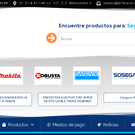
 4288
Cr. 51 # 41-144, Lc. 127, C.C. Metrocentro II
ventas@perforaire
Encuentre productos para:
Min
SICIONAMIENTO IN
PROTECTOR AUDITIVO TIPO TAPÓN
Canguro P
F-D INSAFE
REUTILIZABLE TRIPLE REBORDE
Productos
Medios de pago
Noticias