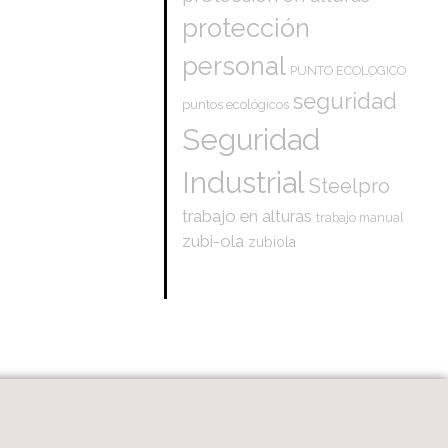
protección
personal
PUNTO ECOLOGICO
seguridad
puntos ecológicos
Seguridad
Industrial
Steelpro
trabajo en alturas
trabajo manual
zubi-ola
zubiola