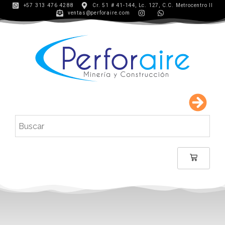
+57 313 476 4288
Cr. 51 # 41-144, Lc. 127, C.C. Metrocentro II
ventas@perforaire.com