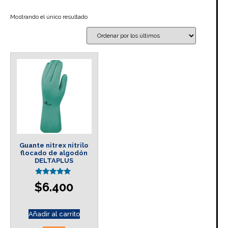
Mostrando el único resultado
Guante nitrex nitrilo
flocado de algodón
DELTAPLUS
Valorado en
$
6.400
5.00
de 5
Añadir al carrito