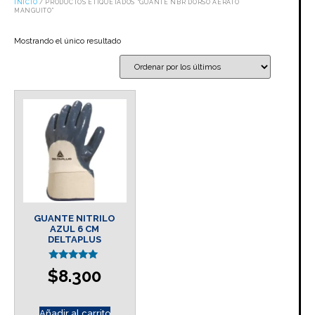
INICIO
/ PRODUCTOS ETIQUETADOS “GUANTE NBR DORSO AERATO
MANGUITO”
Mostrando el único resultado
GUANTE NITRILO
AZUL 6 CM
DELTAPLUS
Valorado en
$
8.300
5.00
de 5
Añadir al carrito