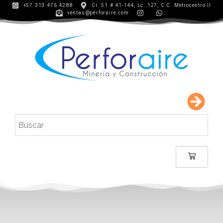
+57 313 476 4288
Cr. 51 # 41-144, Lc. 127, C.C. Metrocentro II
ventas@perforaire.com