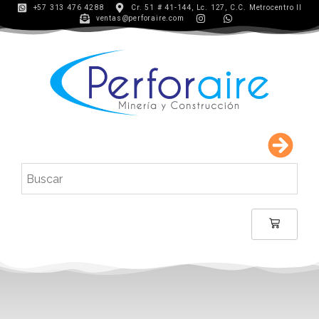
+57 313 476 4288
Cr. 51 # 41-144, Lc. 127, C.C. Metrocentro II
ventas@perforaire.com