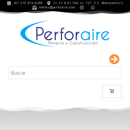
+57 313 476 4288
Cr. 51 # 41-144, Lc. 127, C.C. Metrocentro II
ventas@perforaire.com