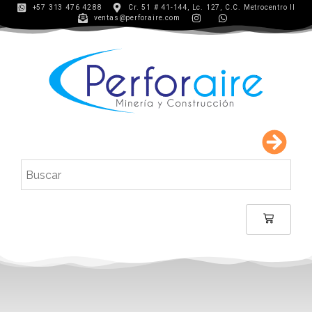
+57 313 476 4288
Cr. 51 # 41-144, Lc. 127, C.C. Metrocentro II
ventas@perforaire.com