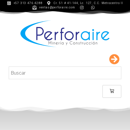
+57 313 476 4288
Cr. 51 # 41-144, Lc. 127, C.C. Metrocentro II
ventas@perforaire.com