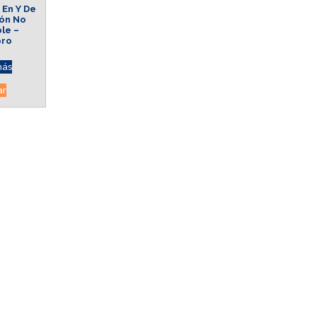
 En Y De
ión No
le –
pro
más
ar