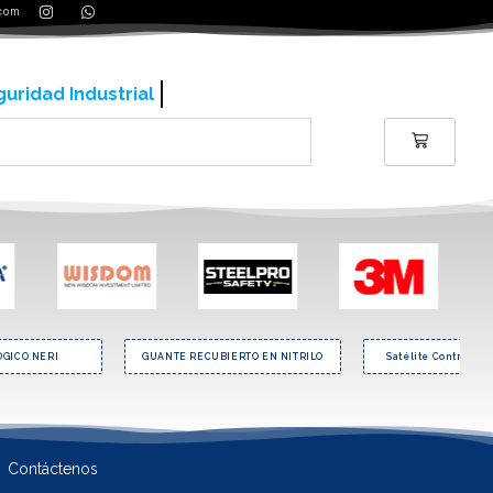
.com
ería y contrucción
ÓGICO NERI
GUANTE RECUBIERTO EN NITRILO
Satélite Contra Inc
Contáctenos