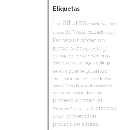
Etiquetas
alturas
arnes
armadura
alpen
calzado
BOTA
arneses
botas
casco
dotacion
Deltaplus
eslinga
epi
DOTACIONES
eslinga de posicionamiento
eslingas
eslinga en y
eslinga
guantes
guante
sencilla
insafe
industrial
Linea de vida
kpn
Narasafe
MSA
mineria
Proteccion
proteccion de manos
cabeza
proteccion manual
proteccion
Proteccion Respiratoria
protección
visual
protección alturas