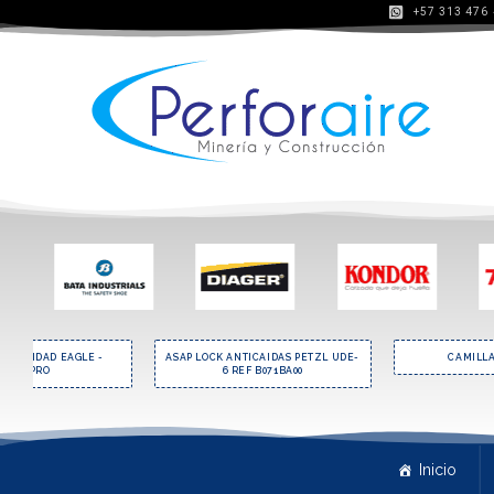
+57 313 476
SEGURIDAD EAGLE -
ASAP LOCK ANTICAIDAS PETZL UDE-
CAMILL
STEELPRO
6 REF B071BA00
Inicio