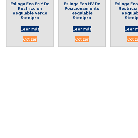
Eslinga Eco En Y De
Eslinga Eco HV De
Eslinga Eco
Restricción
Posicionamiento
Restricc
Regulable Verde
Regulable
Regulab
Steelpro
Steelpro
Steel
Leer más
Leer más
Leer 
Cotizar
Cotizar
Cotiz