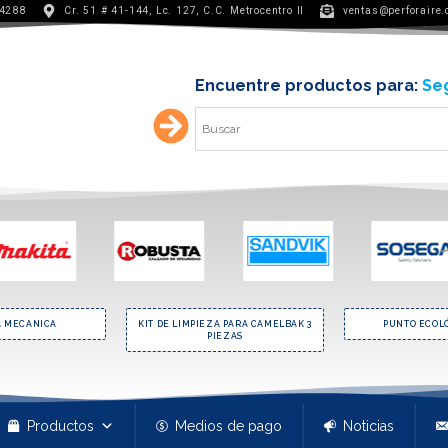
 4288
Cr. 51 # 41-144, Lc. 127, C.C. Metrocentro II
ventas@perforaire
Encuentre productos para:
Min
A MECANICA
KIT DE LIMPIEZA PARA CAMELBAK 3
PUNTO ECOL
PIEZAS
Productos
Medios de pago
Noticias